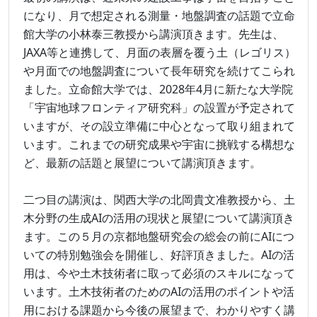
になり、月で想定される測量・地盤調査の話題で立命
館大学の小林泰三教授から講演頂きます。先生は、
JAXA等と連携して、月面の表層を覆う土（レゴリス）
や月面での地盤調査について長年研究を続けてこられ
ました。立命館大学では、2028年4月に新たな大学院
「宇宙地球フロンティア研究科」の設置が予定されて
いますが、その設立準備に中心となって取り組まれて
います。これまでの研究成果や宇宙に挑戦する構想な
ど、最新の話題と展望について講演頂きます。
二つ目の講演は、関西大学の北岡貴文准教授から、土
木分野の生成AIの活用の現状と展望について講演頂き
ます。この５月の京都地盤研究会の総会の前にAIにつ
いての特別勉強会を開催し、好評頂きました。AIの活
用は、今や土木技術者に取って必須のスキルになって
います。土木技術者のためのAIの活用のポイントや活
用における課題から今後の展望まで、わかりやすく講