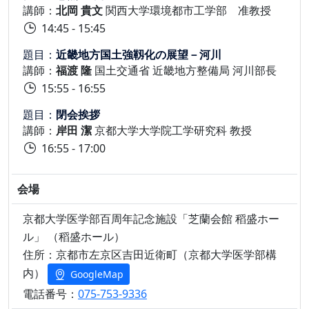
講師：
北岡 貴文
関西大学環境都市工学部 准教授
14:45 - 15:45
題目：
近畿地方国土強靱化の展望－河川
講師：
福渡 隆
国土交通省 近畿地方整備局 河川部長
15:55 - 16:55
題目：
閉会挨拶
講師：
岸田 潔
京都大学大学院工学研究科 教授
16:55 - 17:00
会場
京都大学医学部百周年記念施設「芝蘭会館 稻盛ホー
ル」 （稻盛ホール）
住所：京都市左京区吉田近衛町（京都大学医学部構
内）
GoogleMap
電話番号：
075-753-9336